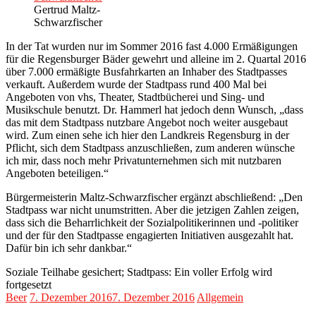
Gertrud Maltz-
Schwarzfischer
In der Tat wurden nur im Sommer 2016 fast 4.000 Ermäßigungen
für die Regensburger Bäder gewehrt und alleine im 2. Quartal 2016
über 7.000 ermäßigte Busfahrkarten an Inhaber des Stadtpasses
verkauft. Außerdem wurde der Stadtpass rund 400 Mal bei
Angeboten von vhs, Theater, Stadtbücherei und Sing- und
Musikschule benutzt. Dr. Hammerl hat jedoch denn Wunsch, „dass
das mit dem Stadtpass nutzbare Angebot noch weiter ausgebaut
wird. Zum einen sehe ich hier den Landkreis Regensburg in der
Pflicht, sich dem Stadtpass anzuschließen, zum anderen wünsche
ich mir, dass noch mehr Privatunternehmen sich mit nutzbaren
Angeboten beteiligen.“
Bürgermeisterin Maltz-Schwarzfischer ergänzt abschließend: „Den
Stadtpass war nicht unumstritten. Aber die jetzigen Zahlen zeigen,
dass sich die Beharrlichkeit der Sozialpolitikerinnen und -politiker
und der für den Stadtpasse engagierten Initiativen ausgezahlt hat.
Dafür bin ich sehr dankbar.“
Soziale Teilhabe gesichert; Stadtpass: Ein voller Erfolg wird
fortgesetzt
Beer
7. Dezember 2016
7. Dezember 2016
Allgemein